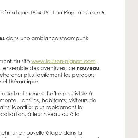
thématique 1914-18 : Lou’Ping) ainsi que
5
dans une ambiance steampunk
es
ement du site
www.louison-pignon.com
.
l’ensemble des aventures, ce
nouveau
echercher plus facilement les parcours
e et thématique.
portant : rendre l’offre plus lisible à
te. Familles, habitants, visiteurs de
nsi identifier plus rapidement le
calisation, à leur niveau ou à la
anchit une nouvelle étape dans la