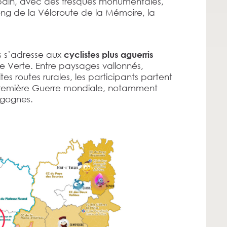
urbain, avec des fresques monumentales,
long de la Véloroute de la Mémoire, la
s s’adresse aux
cyclistes plus aguerris
e Verte. Entre paysages vallonnés,
s routes rurales, les participants partent
a Première Guerre mondiale, notamment
Cigognes.