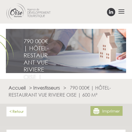
790 000€
| HÔTEL-
RESTAUR
ANT VUE
RIVIERE
OISE |
600 M²
Accueil
>
Investisseurs
>
790 000€ | HÔTEL-
RESTAURANT VUE RIVIERE OISE | 600 M²
Imprimer
Retour