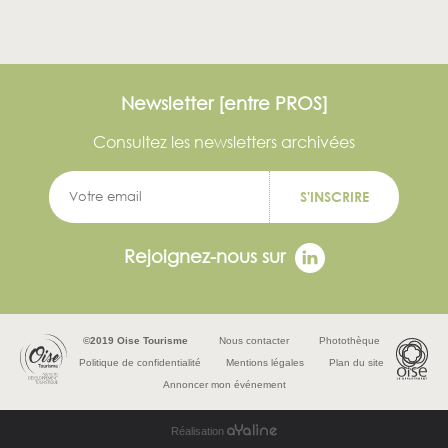
Newsletter [entre PROS]
Consultez les newsletters archivées
S'INSCRIRE
Rejoignez-nous sur
©2019 Oise Tourisme
Nous contacter
Photothèque
Politique de confidentialité
Mentions légales
Plan du site
Annoncer mon événement
Réalisation