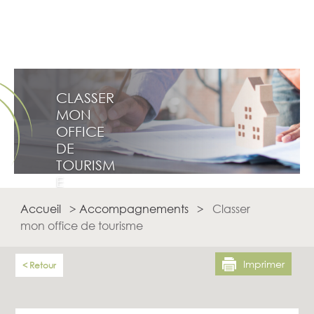
CLASSER
MON
OFFICE
DE
TOURISM
E
Accueil
>
Accompagnements
>
Classer
mon office de tourisme
Imprimer
Retour