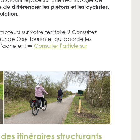
le de
,
différencier les piétons et les cyclistes
ulation.
mpteurs sur votre territoire ? Consultez
teur de Oise Tourisme, qui aborde les
’acheter ! ➡️
Consulter l’article sur
es itinéraires structurants