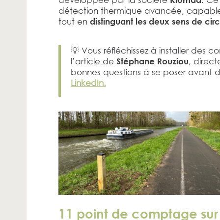
détection thermique avancée, capab
tout en
distinguant les deux sens de circ
💡 Vous réfléchissez à installer des co
l’article de
, direc
Stéphane Rouziou
bonnes questions à se poser avant d
LinkedIn.
11 point de comptage sur d