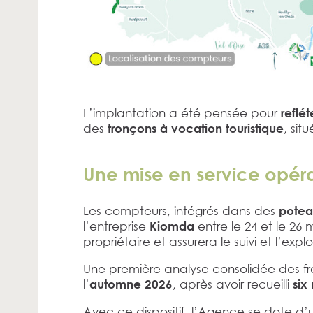
L’implantation a été pensée pour
reflét
des
, sit
tronçons à vocation touristique
Une mise en service opéra
Les compteurs, intégrés dans des
potea
l’entreprise
entre le 24 et le 26
Kiomda
propriétaire et assurera le suivi et l’exp
Une première analyse consolidée des fr
l’
, après avoir recueilli
automne 2026
six
Avec ce dispositif, l’Agence se dote d’u