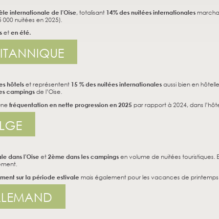
le internationale de l’Oise
, totalisant
14% des nuitées
internationales
marchan
 000 nuitées en 2025).
s
et
en été.
RITANNIQUE
es hôtels
et représentent
15 % des nuitées internationales
aussi bien en hôteller
les campings
de l’Oise.
 une
fréquentation en nette progression en 2025
par rapport à 2024, dans l’hôtell
ELGE
le dans l’Oise
et
2ème dans les campings
en volume de nuitées touristiques. 
ement.
ment sur la période estivale
mais également pour les vacances de printemps e
ALLEMAND