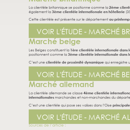
La clientèle britannique se positionne comme la
2ème clientè
également la
3ème clientèle internationale en hôtellerie
(35
Cette clientèle est présente sur le département
au printemp
VOIR L'ÉTUDE - MARCHÉ B
Marché belge
Les Belges constituent la
1ère clientèle internationale dans l
positionnent comme la
3ème clientèle internationale dans 
C’est une
clientèle de proximité dynamique
qui enregistre
VOIR L'ÉTUDE - MARCHÉ B
Marché allemand
La clientèle allemande se classe
4ème clientèle internationa
internationales
marchandes et non-marchandes du départ
C’est une clientèle qui pose ses valises dans l’Oise
principale
VOIR L'ÉTUDE - MARCHÉ 
Sources de l’article :