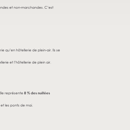
des et non-marchandes. C’est
ie qu’en hôtellerie de plein-air. Ils se
erie et l’hôtellerie de plein air.
Elle représente
8 % des nuitées
t les ponts de mai.