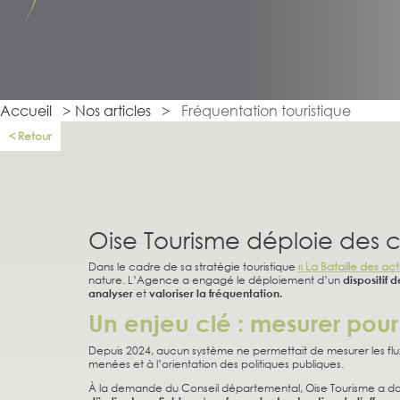
Accueil
>
Nos articles
>
Fréquentation touristique
Retour
Oise Tourisme déploie des co
Dans le cadre de sa stratégie touristique
« La Bataille des ac
nature. L’Agence a engagé le déploiement d’un
dispositif 
analyser
et
valoriser la fréquentation.
Un enjeu clé : mesurer pou
Depuis 2024, aucun système ne permettait de mesurer les flux 
menées et à l’orientation des politiques publiques.
À la demande du Conseil départemental, Oise Tourisme a donc