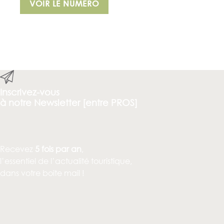
VOIR LE NUMÉRO
Inscrivez-vous
à notre Newsletter [entre PROS]
Recevez
5 fois par an
,
l’essentiel de l’actualité touristique,
dans votre boite mail !