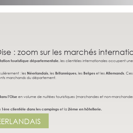
’Oise : zoom sur les marchés internat
entation touristique départementale
, les clientèles internationales occupent un
culièrement : les
Néerlandais
, les
Britanniques
, les
Belges
et les
Allemands
. Ce
ements marchands du département.
dans l’Oise
en volume de nuitées touristiques (marchandes et non-marchand
a
1ère clientèle dans les campings
et la
2ème en hôtellerie.
ÉERLANDAIS