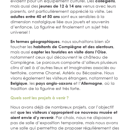
évident pour un équipement culturel. Des
,
collégiens
mais aussi des
venus avec leurs
jeunes de 12 à 14 ans
parents, ont particulièrement apprécié la visite. Les
sont eux sensibles à la
adultes entre 40 et 50 ans
dimension nostalgique liée aux jouets et souvenirs
d’enfance. La figurine est finalement un sujet très
universel !
, nous souhaitons bien sûr
En termes géographiques
toucher les
,
habitants de Compiègne et des alentours
mais aussi
,
capter les touristes en visite dans l’Oise
notamment ceux qui découvrent le château de
Compiègne. Le parcours comporte d’ailleurs plusieurs
clins d’œil à d’autres lieux et imaginaires associés au
territoire, comme Chanel, Astérix ou Bécassine. Nous
visons également les visiteurs étrangers, notamment la
, les
et l’
, où la
Belgique
pays anglo-saxons
Allemagne
tradition de la figurine est très forte.
Quels sont les projets à venir ?
Nous avons déjà de nombreux projets, car l’objectif
est
que les visiteurs s’approprient ce nouveau musée et
. Par choix, nous ne disposons
aient envie d’y revenir
pas de salle d’exposition temporaire, mais nous avons
une salle qui permettra de proposer régulièrement des