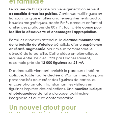
et familiale
Le musée de la Figurine nouvelle génération se veut
Contenus multilingues en
accessible à tous les publics.
français, anglais et allemand, enregistrements audio,
boucles magnétiques, accès PMR, parcours enfant et
atelier des pratiques de 80 m² : tout a été
conçu pour
faciliter la découverte et encourager l’appropriation.
Parmi les dispositifs attendus, le
diorama monumental
bénéficie d’une
de la bataille de Waterloo
expérience
pour mieux comprendre le
en réalité augmentée
déroulé de la bataille. Cette pièce emblématique,
réalisée entre 1905 et 1923 par Charles Laurent,
rassemble près de
sur
12 000 figurines
21 m².
D’autres outils viennent enrichir le parcours : théâtre
optique, table tactile dédiée à Warhammer, tampons
personnalisés pour créer des figurines de cartes, ou
encore photomaton transformant les visiteurs en
figurines inspirées des collections. Une
manière ludique
de faire dialoguer patrimoine,
et pédagogique
imaginaire et culture contemporaine.
Un nouvel atout pour