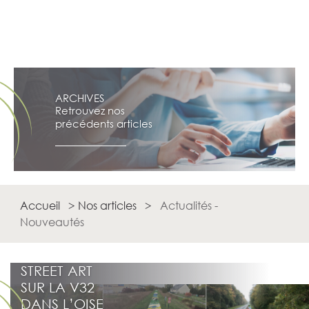
ARCHIVES
Retrouvez nos
précédents articles
Accueil
>
Nos articles
>
Actualités -
Nouveautés
STREET ART
SUR LA V32
DANS L’OISE